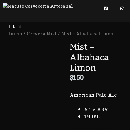
Menú
Inicio
/
Cerveza Mist
/ Mist – Albahaca Limon
Mist –
Albahaca
Limon
$
160
American Pale Ale
6.1% ABV
19 IBU