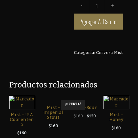
Agregar Al Carrito
Categoría:
Cerveza Mist
Productos relacionados
¡OFERTA!
Mist –
Mist – Sour
Imperial
Mist – IPA
Mist –
$
160
$
130
Stout
Cuarenten
Honey
A
$
160
$
160
$
160