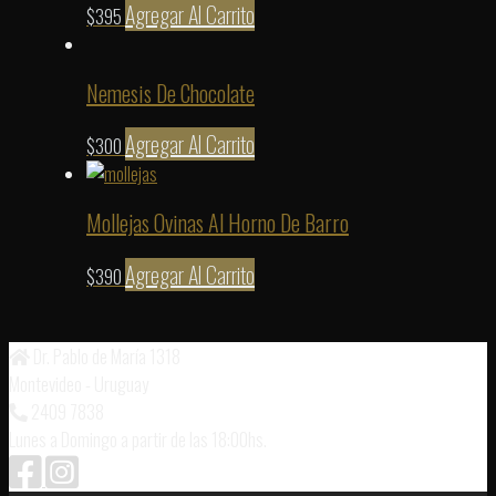
Agregar Al Carrito
$
395
Nemesis De Chocolate
Agregar Al Carrito
$
300
Mollejas Ovinas Al Horno De Barro
Agregar Al Carrito
$
390
Dr. Pablo de María 1318
Montevideo - Uruguay
2409 7838
Lunes a Domingo a partir de las 18:00hs.