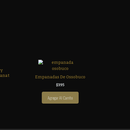
 Y
Tanat
Empanadas De Ossobuco
$
395
Agregar Al Carrito