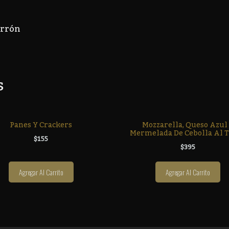
orrón
s
Panes Y Crackers
Mozzarella, Queso Azul
Mermelada De Cebolla Al 
$
155
$
395
Agregar Al Carrito
Agregar Al Carrito